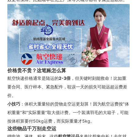
价格贵不贵？这笔账怎么算
航空快递价格通常是陆运的
2-3倍
，但关键时刻能救命！比如重
要合同、医疗样本、紧急配件，耽误一天的损失可能远超运费差
价。
小技巧
：体积大重量轻的货物走空运更划算！因为航空运费按"体
积重量"和"实际重量"取大值计费。一个装满羽毛的大箱子，可能
按体积算要付50kg运费，而实际重量才5kg。
这些物品千万别走空运
锂电池、液体、粉末...这些
航空禁运品
名单比想象中长！去年就