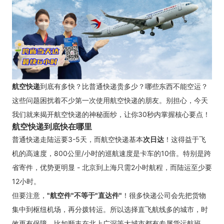
航空快递
到底有多快？比普通快递贵多少？哪些东西不能空运？
这些问题困扰着不少第一次使用航空快递的朋友。别担心，今天
我们就来揭开航空快递的神秘面纱，让你30秒内掌握核心要点！
航空快递到底快在哪里
普通快递走陆运要3-5天，而航空快递基本
次日达
！这得益于飞
机的高速度，800公里/小时的巡航速度是卡车的10倍。特别是跨
省寄件，优势更明显 - 北京到上海只需2小时航程，而陆运至少要
12小时。
但要注意，
"航空件"不等于"直达件"
！很多快递公司会先把货物
集中到枢纽机场，再分拨转运。所以选择直飞航线多的城市，时
效更有保障。比如顺丰在北上广深等大城市都有专属货运航班。